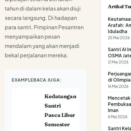
Artikel T
tahun di dalam kelas akan diuji
secara langsung. Di hadapan
Keutamaan
Arafah: A
para santri, Pimpinan Pesantren
Iduladha
menyampaikan pesan
25 Mei 2026
mendalam yang akan menjadi
Santri Al 
bekal perjalanan mereka.
OSMA Jat
21 Mei 2026
Perjuangan
di Olimpi
EXAMPLE
BACA JUGA:
16 Mei 2026
Kedatangan
Mencetak 
Pembukaan
Santri
Iman
Pasca Libur
6 Mei 2026
Semester
Santri Kela