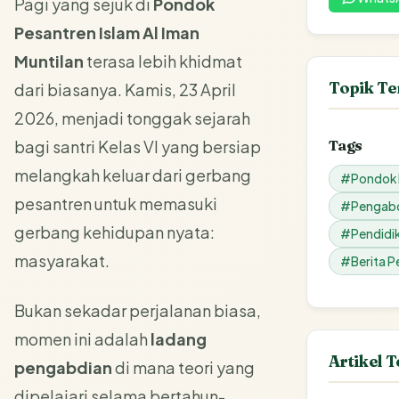
Pagi yang sejuk di
Pondok
Pesantren Islam Al Iman
Muntilan
terasa lebih khidmat
Topik Te
dari biasanya. Kamis, 23 April
2026, menjadi tonggak sejarah
bagi santri Kelas VI yang bersiap
Tags
melangkah keluar dari gerbang
#Pondok P
pesantren untuk memasuki
#Pengabd
gerbang kehidupan nyata:
#Pendidik
masyarakat.
#Berita P
Bukan sekadar perjalanan biasa,
momen ini adalah
ladang
Artikel 
pengabdian
di mana teori yang
dipelajari selama bertahun-