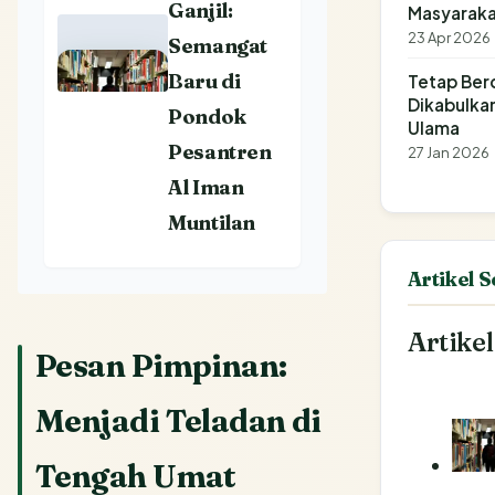
Ganjil:
Masyaraka
23 Apr 2026
Semangat
Baru di
Tetap Ber
Dikabulkan
Pondok
Ulama
Pesantren
27 Jan 2026
Al Iman
Muntilan
Artikel 
Artikel
Pesan Pimpinan:
Menjadi Teladan di
Tengah Umat