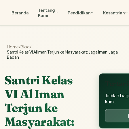
Tentang
Beranda
Pendidikan
Kesantrian
Kami
Home
/
Blog
/
Santri Kelas VI Al Iman Terjun ke Masyarakat: Jaga Iman, Jaga
Badan
Santri Kelas
Tertar
VI Al Iman
Jadilah bag
kami.
Terjun ke
Masyarakat: