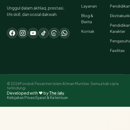
Layanan
Pendidika
Unggul dalam akhlaq, prestasi,
life skill, dan sosial dakwah.
Blog &
Ekstrakurik
Berita
Pendidika
Kontak
Karakter
Pengasuh
Fasilitas
© 2026Pondok Pesantren Islam Al Iman Muntilan. Semua hak cipta
terlindungi.
Developed with ❤️ by
The Jalu
Kebijakan Privasi
Syarat & Ketentuan