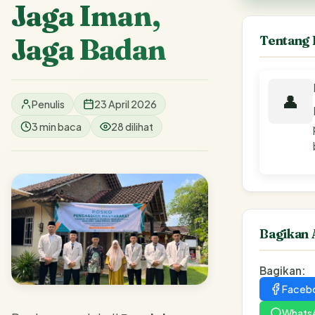
Jaga Iman,
Jaga Badan
Tentang 
👤
Penulis
23 April 2026
3 min baca
28 dilihat
Bagikan 
Bagikan:
Faceb
Whats