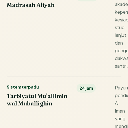
Madrasah Aliyah
akade
kepem
kesia
studi
lanjut,
dan
pengu
dakw
santri.
Sistem terpadu
Payu
24 jam
Tarbiyatul Mu'allimin
pendi
wal Muballighin
Al
Iman
yang
mengi