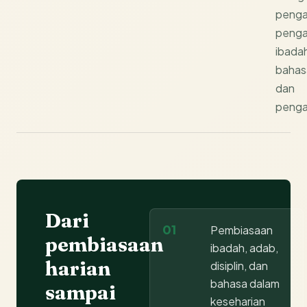
penga
penga
ibada
bahas
dan
penga
Dari
01
Pembiasaan
pembiasaan
ibadah, adab,
harian
disiplin, dan
bahasa dalam
sampai
keseharian