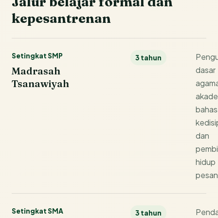
Jalur belajar formal dan
kepesantrenan
Setingkat SMP
Peng
3 tahun
Madrasah
dasar
Tsanawiyah
agama
akade
bahas
kedisi
dan
pembi
hidup
pesan
Setingkat SMA
Penda
3 tahun