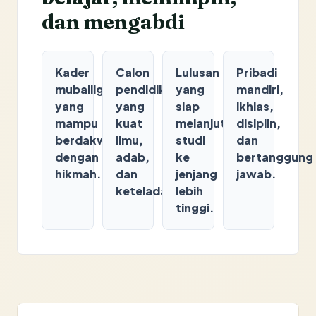
dan mengabdi
Kader
Calon
Lulusan
Pribadi
muballigh
pendidik
yang
mandiri,
yang
yang
siap
ikhlas,
mampu
kuat
melanjutkan
disiplin,
berdakwah
ilmu,
studi
dan
dengan
adab,
ke
bertanggung
hikmah.
dan
jenjang
jawab.
keteladanan.
lebih
tinggi.