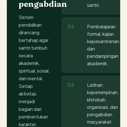
pengabdian
santri.
Sistem
pendidikan
02
Pembelajaran
dirancang
formal, kajian
bertahap agar
kepesantrenan,
santri tumbuh
dan
secara
pendampingan
akademik,
akademik.
spiritual, sosial,
dan mental.
03
Latihan
Setiap
kepemimpinan,
aktivitas
khitobah,
menjadi
organisasi, dan
bagian dari
pengabdian
pembentukan
masyarakat.
karakter.