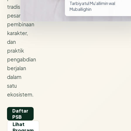
Tarbiyatul Mu'allimin wal
tradisi
Muballighin
pesantren,
pembinaan
karakter,
dan
praktik
pengabdian
berjalan
dalam
satu
ekosistem.
Daftar
PSB
Lihat
Program