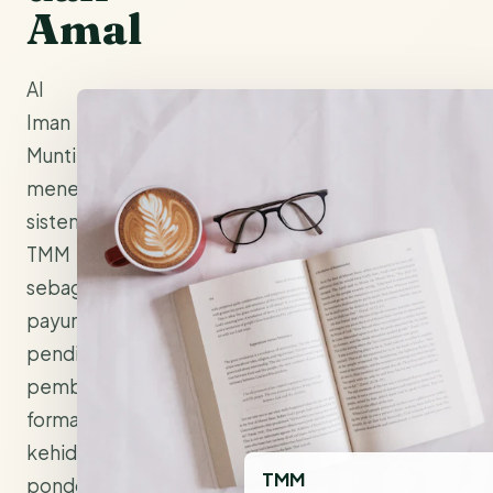
Amal
Al
Iman
Muntilan
menerapkan
sistem
TMM
sebagai
payung
pendidikan:
pembelajaran
formal,
kehidupan
TMM
pondok,