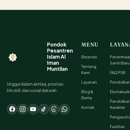
Pondok
MENU
LAYAN
Pesantren
Islam Al
Beranda
Penerimaa
Iman
Santri Baru
Tentang
Muntilan
Kami
FAQ PSB
Layanan
Pendidika
Unggul dalam akhlaq, prestasi,
life skill, dan sosial dakwah.
Blog &
Ekstrakurik
Berita
Pendidika
Kontak
Karakter
Pengasuh
Fasilitas